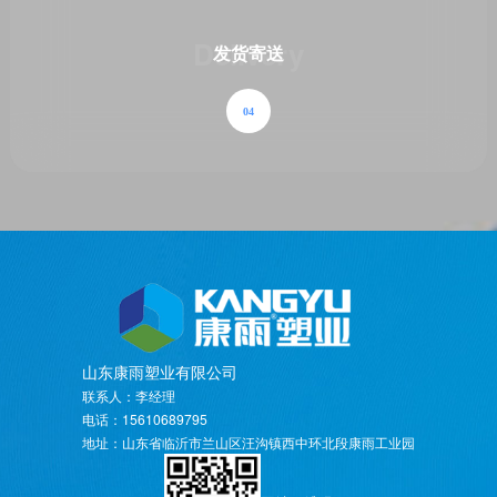
Delivery
发货寄送
04
山东康雨塑业有限公司
联系人：李经理
电话：15610689795
地址：山东省临沂市兰山区汪沟镇西中环北段康雨工业园