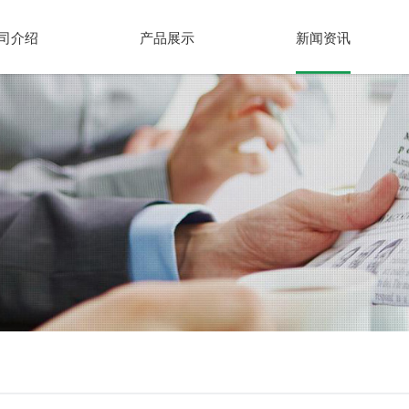
司介绍
产品展示
新闻资讯
光壁圆碗 注塑
瓦楞碗注塑
圆盆
按扣圆碗
水晶系列
方形餐盒
透明款
调料盒
玉米可降解圆盒
降解方形
降解分格餐盒